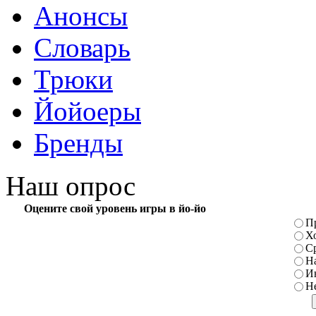
Анонсы
Словарь
Трюки
Йойоеры
Бренды
Наш опрос
Оцените свой уровень игры в йо-йо
П
Х
С
Н
И
Н