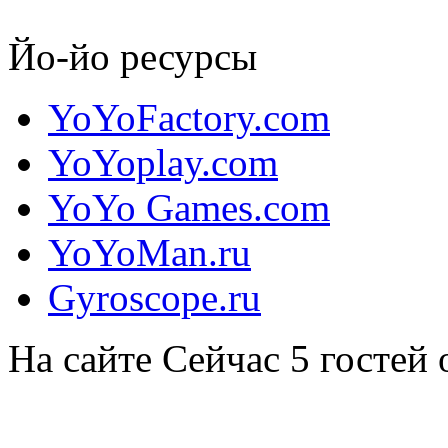
Дженсен Киммит
Йо-йо ресурсы
Дженсен Киммит (Jensen Kimmitt) — канадский йойоер из ...
YoYoFactory.com
YoYoplay.com
YoYo Games.com
YoYoMan.ru
Gyroscope.ru
На сайте
Сейчас 5 гостей 