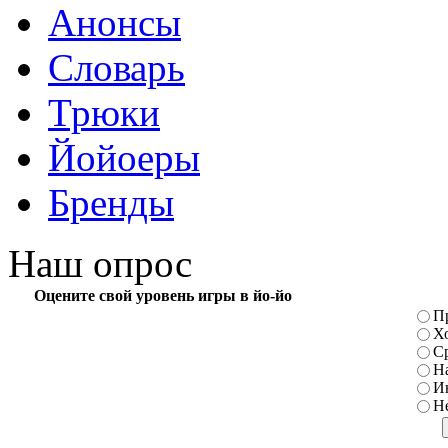
Анонсы
Словарь
Трюки
Йойоеры
Бренды
Наш опрос
Оцените свой уровень игры в йо-йо
П
Х
С
Н
И
Н