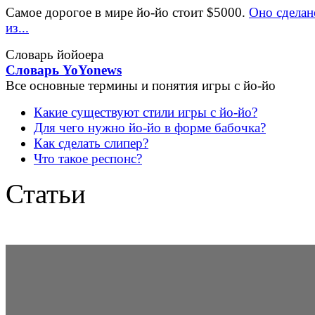
Самое дорогое в мире йо-йо стоит $5000.
Оно сделан
из...
Словарь йойоера
Словарь YoYonews
Все основные термины и понятия игры с йо-йо
Какие существуют стили игры с йо-йо?
Для чего нужно йо-йо в форме бабочка?
Как сделать слипер?
Что такое респонс?
Статьи