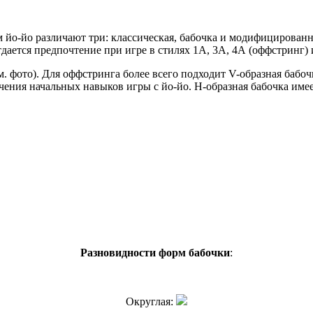
рм йо-йо различают три: классическая, бабочка и модифицирован
тдается предпочтение при игре в стилях 1А, 3А, 4А (оффстринг) 
. фото). Для оффстринга более всего подходит V-образная бабочка
чения начальных навыков игры с йо-йо. H-образная бабочка им
Разновидности форм бабочки
:
Округлая: