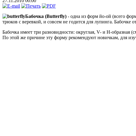
27.11.2010 00:00
Бабочка (Butterfly)
- одна из форм йо-ой (всего фо
трюков с веревкой, и совсем не годится для лупинга. Бабочке о
Бабочка имеет три разновидности: округлая, V- и H-образная (см
По этой же причине эту форму рекомендуют новичкам, для изу