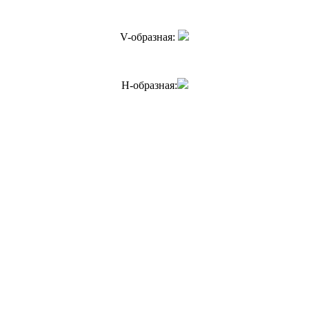
V-образная:
H-образная: