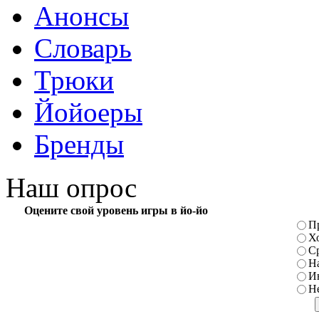
Анонсы
Словарь
Трюки
Йойоеры
Бренды
Наш опрос
Оцените свой уровень игры в йо-йо
П
Х
С
Н
И
Н