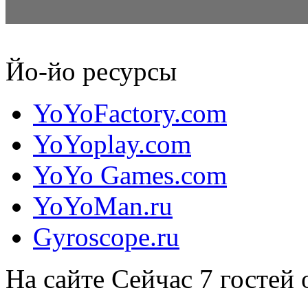
Дженсен Киммит
Йо-йо ресурсы
Дженсен Киммит (Jensen Kimmitt) — канадский йойоер из ...
YoYoFactory.com
YoYoplay.com
YoYo Games.com
YoYoMan.ru
Gyroscope.ru
На сайте
Сейчас 7 гостей 